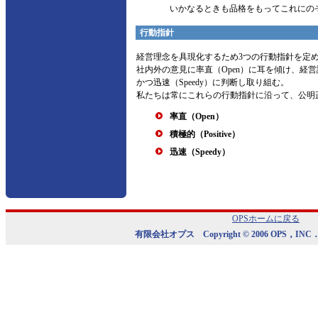
いかなるときも品格をもってこれにの
行動指針
経営理念を具現化するため3つの行動指針を定
社内外の意見に率直（Open）に耳を傾け、経営課題に
かつ迅速（Speedy）に判断し取り組む。
私たちは常にこれらの行動指針に沿って、公明
率直（Open）
積極的（Positive）
迅速（Speedy）
OPSホームに戻る
有限会社オプス Copyright © 2006 OPS，INC． All